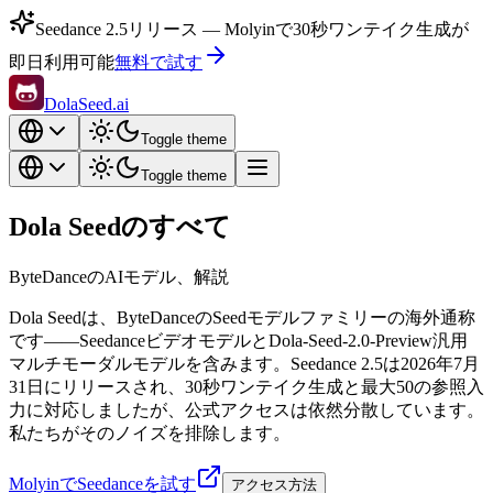
Seedance 2.5リリース — Molyinで30秒ワンテイク生成が
即日利用可能
無料で試す
DolaSeed.ai
Toggle theme
Toggle theme
Dola Seedのすべて
ByteDanceのAIモデル、解説
Dola Seedは、ByteDanceのSeedモデルファミリーの海外通称
です——SeedanceビデオモデルとDola-Seed-2.0-Preview汎用
マルチモーダルモデルを含みます。Seedance 2.5は2026年7月
31日にリリースされ、30秒ワンテイク生成と最大50の参照入
力に対応しましたが、公式アクセスは依然分散しています。
私たちがそのノイズを排除します。
MolyinでSeedanceを試す
アクセス方法