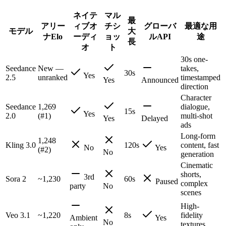
ネイテ
マル
最
アリー
ィブオ
チシ
グローバ
最適な用
モデル
大
ナElo
ーディ
ョッ
ルAPI
途
長
オ
ト
30s one-
Seedance
New —
takes,
30s
Yes
2.5
unranked
timestamped
Yes
Announced
direction
Character
Seedance
1,269
dialogue,
15s
Yes
2.0
(#1)
multi-shot
Yes
Delayed
ads
Long-form
1,248
Kling 3.0
120s
content, fast
No
Yes
(#2)
No
generation
Cinematic
shorts,
3rd
Sora 2
~1,230
60s
Paused
complex
party
No
scenes
High-
Veo 3.1
~1,220
8s
fidelity
Ambient
Yes
No
textures