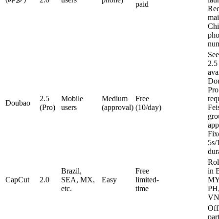
paid
Req
mai
Chi
ph
num
See
2.5
ava
Do
Pro
2.5
Mobile
Medium
Free
req
Doubao
(Pro)
users
(approval)
(10/day)
Fei
gro
app
Fix
5s/
dur
Rol
Brazil,
Free
in 
CapCut
2.0
SEA, MX,
Easy
limited-
MY
etc.
time
PH
VN 
Off
par