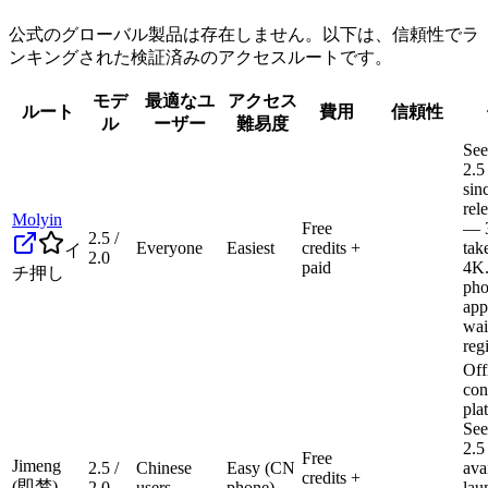
公式のグローバル製品は存在しません。以下は、信頼性でラ
ンキングされた検証済みのアクセスルートです。
モデ
最適なユ
アクセス
ルート
費用
信頼性
ル
ーザー
難易度
See
2.5
sin
rel
Molyin
Free
— 
2.5 /
Everyone
Easiest
credits +
tak
イ
2.0
paid
4K
チ押し
pho
app
wai
reg
Off
con
pla
See
2.5
Free
Jimeng
2.5 /
Chinese
Easy (CN
ava
credits +
(即梦)
2.0
users
phone)
lau