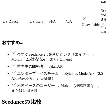
exp
it.
Exc
fro
Byt
US Direct
—
US users
N/A
N/A
rol
Unavailable
fal.
wai
おすすめ...
今すぐSeedance 2.5を使いたいクリエイター →
Molyin（2.5対応済み）またはJimeng
世界中の開発者 → fal.ai API
エンタープライズチーム → BytePlus ModelArk（2.5
API発表済み、近日提供）
米国ベースのユーザー → Molyin（地域制限なし）
またはfal.ai API
Seedanceの比較